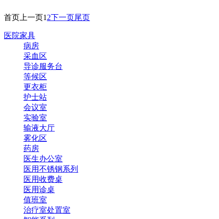
首页
上一页
1
2
下一页
尾页
医院家具
病房
采血区
导诊服务台
等候区
更衣柜
护士站
会议室
实验室
输液大厅
雾化区
药房
医生办公室
医用不锈钢系列
医用收费桌
医用诊桌
值班室
治疗室处置室