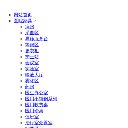
网站首页
医院家具
>
病房
采血区
导诊服务台
等候区
更衣柜
护士站
会议室
实验室
输液大厅
雾化区
药房
医生办公室
医用不锈钢系列
医用收费桌
医用诊桌
值班室
治疗室处置室