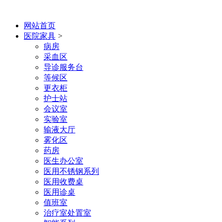
网站首页
医院家具
>
病房
采血区
导诊服务台
等候区
更衣柜
护士站
会议室
实验室
输液大厅
雾化区
药房
医生办公室
医用不锈钢系列
医用收费桌
医用诊桌
值班室
治疗室处置室