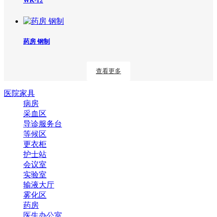
WK-12
药房 钢制
查看更多
医院家具
病房
采血区
导诊服务台
等候区
更衣柜
护士站
会议室
实验室
输液大厅
雾化区
药房
医生办公室